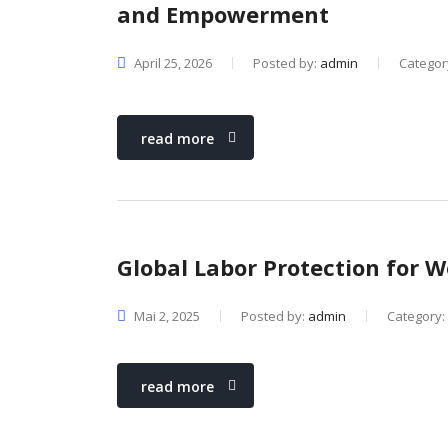
and Empowerment
April 25, 2026
Posted by:
admin
Categor
read more
Global Labor Protection for
Mai 2, 2025
Posted by:
admin
Category:
read more