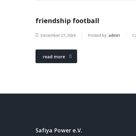
friendship football
Dezember 27, 2024
Posted by:
admin
C
read more
Safiya Power e.V.